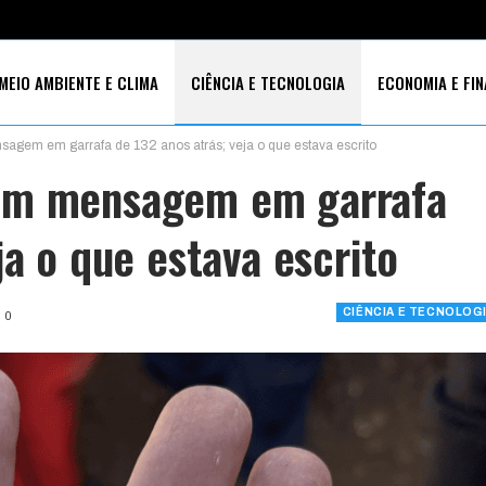
MEIO AMBIENTE E CLIMA
CIÊNCIA E TECNOLOGIA
ECONOMIA E FI
gem em garrafa de 132 anos atrás; veja o que estava escrito
S SOCIAIS
am mensagem em garrafa
ja o que estava escrito
CIÊNCIA E TECNOLOG
0