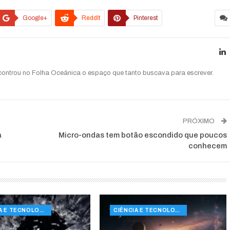
Google+
ReddIt
Pinterest
ncontrou no Folha Oceânica o espaço que tanto buscava para escrever.
PRÓXIMO
a
Micro-ondas tem botão escondido que poucos
conhecem
CIÊNCIA E TECNOLOGIA
CIÊNCIA E TECNOLOGIA