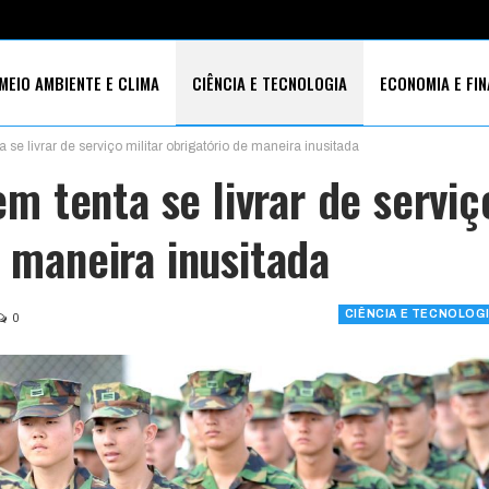
MEIO AMBIENTE E CLIMA
CIÊNCIA E TECNOLOGIA
ECONOMIA E FI
e livrar de serviço militar obrigatório de maneira inusitada
S SOCIAIS
 tenta se livrar de serviç
e maneira inusitada
CIÊNCIA E TECNOLOG
0