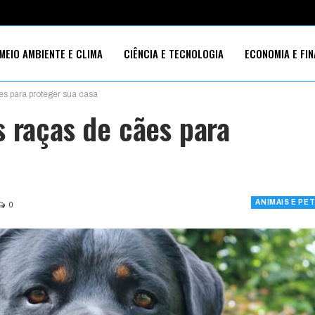
MEIO AMBIENTE E CLIMA
CIÊNCIA E TECNOLOGIA
ECONOMIA E FI
s para proteger sua casa
S SOCIAIS
s raças de cães para
ANIMAIS E PE
0