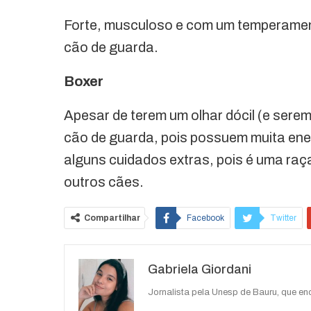
Forte, musculoso e com um temperament
cão de guarda.
Boxer
Apesar de terem um olhar dócil (e ser
cão de guarda, pois possuem muita energi
alguns cuidados extras, pois é uma ra
outros cães.
Compartilhar
Facebook
Twitter
O email
Gabriela Giordani
Jornalista pela Unesp de Bauru, que e