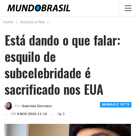
Home
Animais e Pets
Está dando o que falar:
esquilo de
subcelebridade é
sacrificado nos EUA
ANIMAIS E PETS
Por
Gabriela Giordani
EM
6 NOV 2024 11:15
0