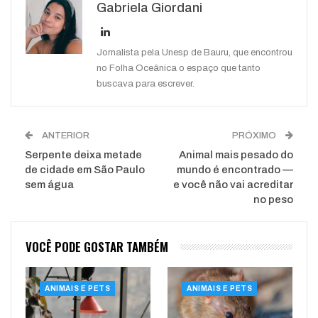
Gabriela Giordani
WhatsApp
Pinterest
O email
Jornalista pela Unesp de Bauru, que encontrou
no Folha Oceânica o espaço que tanto
buscava para escrever.
ANTERIOR
PRÓXIMO
Serpente deixa metade
Animal mais pesado do
de cidade em São Paulo
mundo é encontrado —
sem água
e você não vai acreditar
no peso
VOCÊ PODE GOSTAR TAMBÉM
ANIMAIS E PETS
ANIMAIS E PETS