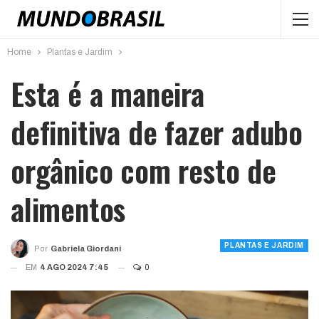
Home
Plantas e Jardim
Esta é a maneira
definitiva de fazer adubo
orgânico com resto de
alimentos
PLANTAS E JARDIM
Por
Gabriela Giordani
EM
4 AGO 2024 7:45
0