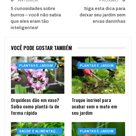
ANTERIOR
PRÓXIMO
5 curiosidades sobre
Siga esta dica para
burros – você não sabia
deixar seu jardim sem
que eles eram tão
ervas daninhas
inteligentes!
VOCÊ PODE GOSTAR TAMBÉM
PLANTAS E JARDIM
PLANTAS E JARDIM
Orquídeas dão em vaso?
Truque incrível para
Saiba como plantá-la de
acabar com o mato em
forma rápida
seu jardim
SAÚDE E ALIMENTAÇÃO
PLANTAS E JARDIM