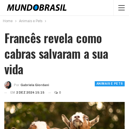
Home
Animais e Pets
Francês revela como
cabras salvaram a sua
vida
ANIMAIS E PETS
Por
Gabriela Giordani
EM
2 DEZ 2024 15:15
0