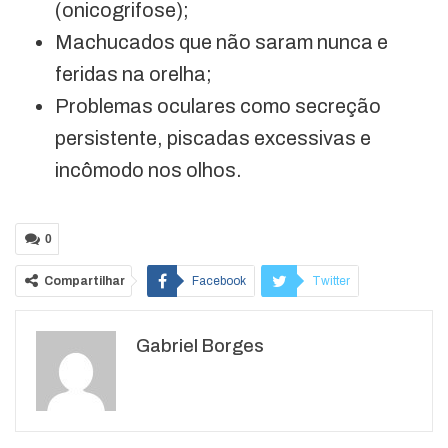
(onicogrifose);
Machucados que não saram nunca e
feridas na orelha;
Problemas oculares como secreção
persistente, piscadas excessivas e
incômodo nos olhos.
0
Compartilhar
Facebook
Twitter
Google+
ReddIt
Gabriel Borges
WhatsApp
Pinterest
O email