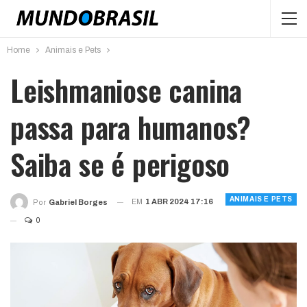
Home
Animais e Pets
Leishmaniose canina
passa para humanos?
Saiba se é perigoso
ANIMAIS E PETS
EM
1 ABR 2024 17:16
Por
Gabriel Borges
0