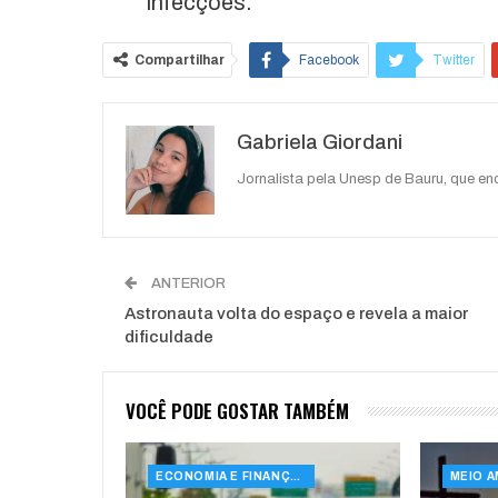
infecções.
Compartilhar
Facebook
Twitter
O email
Gabriela Giordani
Jornalista pela Unesp de Bauru, que e
ANTERIOR
Astronauta volta do espaço e revela a maior
dificuldade
VOCÊ PODE GOSTAR TAMBÉM
ECONOMIA E FINANÇAS