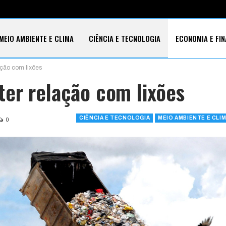
MEIO AMBIENTE E CLIMA
CIÊNCIA E TECNOLOGIA
ECONOMIA E FI
ação com lixões
S SOCIAIS
er relação com lixões
CIÊNCIA E TECNOLOGIA
MEIO AMBIENTE E CLI
0