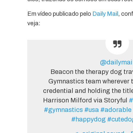
Em vídeo publicado pelo
Daily Mail
, con
veja:
@dailymai
Beacon the therapy dog tra
Gymnastics team wherever t
credential and holding the tit
Harrison Milford via Storyful
#
#gymnastics
#usa
#adorable
#happydog
#cutedo