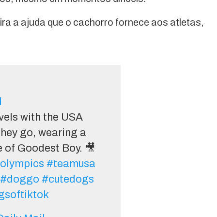
fira a ajuda que o cachorro fornece aos atletas,
l
vels with the USA
hey go, wearing a
le of Goodest Boy. 🎥
olympics
#teamusa
#doggo
#cutedogs
gsoftiktok