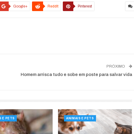
Google+
ReddIt
Pinterest
PRÓXIMO
Homem arrisca tudo e sobe em poste para salvar vida
S E PETS
ANIMAIS E PETS