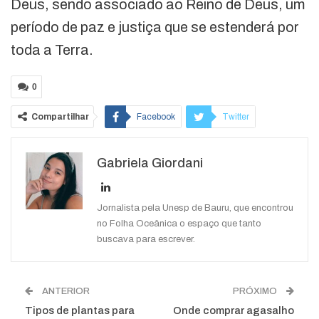
Deus, sendo associado ao Reino de Deus, um
período de paz e justiça que se estenderá por
toda a Terra.
0
Compartilhar
Facebook
Twitter
Google+
ReddIt
Gabriela Giordani
WhatsApp
Pinterest
O email
Jornalista pela Unesp de Bauru, que encontrou
no Folha Oceânica o espaço que tanto
buscava para escrever.
ANTERIOR
PRÓXIMO
Tipos de plantas para
Onde comprar agasalho