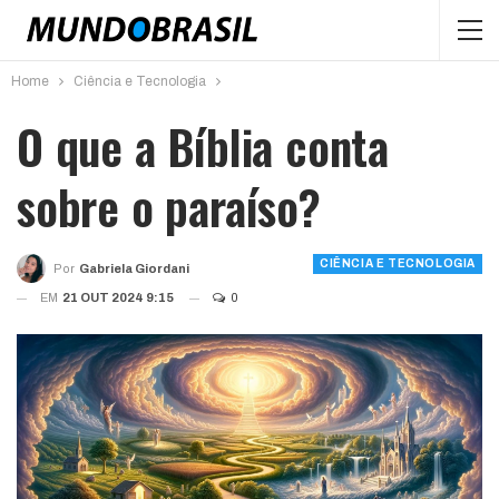
Home
Ciência e Tecnologia
O que a Bíblia conta
sobre o paraíso?
CIÊNCIA E TECNOLOGIA
Por
Gabriela Giordani
EM
21 OUT 2024 9:15
0