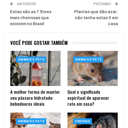
ANTERIOR
PRÓXIMO
Estas são as 7 flores
Plantas que dão azar:
mais cheirosas que
não tenha estas 5 em
existem no Brasil
casa
VOCÊ PODE GOSTAR TAMBÉM
ANIMAIS E PETS
ANIMAIS E PETS
A melhor forma de manter
Qual o significado
seu pássaro hidratado:
espiritual de aparecer
bebedouros ideais
rato em casa?
ANIMAIS E PETS
ENERGIA