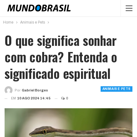
Home
Animais e Pets
O que significa sonhar
com cobra? Entenda o
significado espiritual
ANIMAIS E PETS
Por
Gabriel Borges
EM
10 AGO 2024 14:45
0