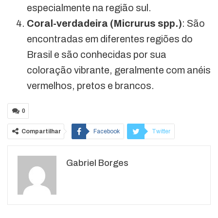
especialmente na região sul.
Coral-verdadeira (Micrurus spp.)
: São
encontradas em diferentes regiões do
Brasil e são conhecidas por sua
coloração vibrante, geralmente com anéis
vermelhos, pretos e brancos.
0
Compartilhar
Facebook
Twitter
Google+
ReddIt
Gabriel Borges
WhatsApp
Pinterest
O email