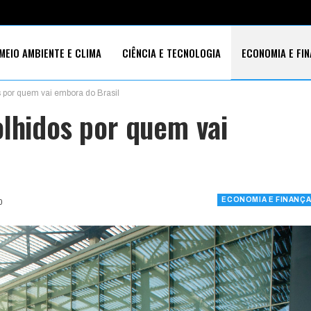
MEIO AMBIENTE E CLIMA
CIÊNCIA E TECNOLOGIA
ECONOMIA E FI
 por quem vai embora do Brasil
S SOCIAIS
olhidos por quem vai
ECONOMIA E FINANÇ
0