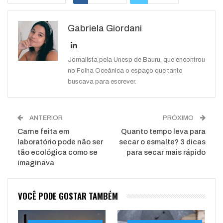
Google+
ReddIt
Gabriela Giordani
WhatsApp
Pinterest
O email
Jornalista pela Unesp de Bauru, que encontrou
no Folha Oceânica o espaço que tanto
buscava para escrever.
ANTERIOR
PRÓXIMO
Carne feita em
Quanto tempo leva para
laboratório pode não ser
secar o esmalte? 3 dicas
tão ecológica como se
para secar mais rápido
imaginava
VOCÊ PODE GOSTAR TAMBÉM