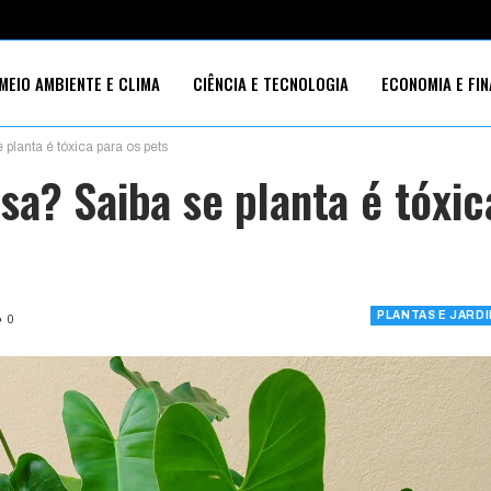
MEIO AMBIENTE E CLIMA
CIÊNCIA E TECNOLOGIA
ECONOMIA E FI
planta é tóxica para os pets
S SOCIAIS
sa? Saiba se planta é tóxic
PLANTAS E JARD
0