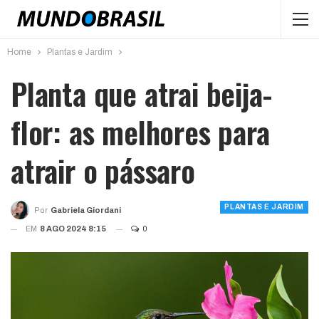
Home
Plantas e Jardim
Planta que atrai beija-
flor: as melhores para
atrair o pássaro
PLANTAS E JARDIM
Por
Gabriela Giordani
EM
8 AGO 2024 8:15
0