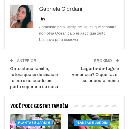
Google+
ReddIt
Gabriela Giordani
WhatsApp
Pinterest
O email
Jornalista pela Unesp de Bauru, que encontrou
no Folha Oceânica o espaço que tanto
buscava para escrever.
ANTERIOR
PRÓXIMO
Gato ataca família,
Lagarta-de-fogo é
tutora quase desmaia e
venenosa? O que fazer
felino é colocado em
se encostar numa
parte separada da casa
VOCÊ PODE GOSTAR TAMBÉM
PLANTAS E JARDIM
PLANTAS E JARDIM