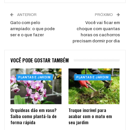
ANTERIOR
PRÓXIMO
Gato com pelo
Você vai ficar em
arrepiado: o que pode
choque com quantas
ser e o que fazer
horas os cachorros
precisam dormir por dia
VOCÊ PODE GOSTAR TAMBÉM
PLANTAS E JARDIM
PLANTAS E JARDIM
Orquídeas dão em vaso?
Truque incrível para
Saiba como plantá-la de
acabar com o mato em
forma rápida
seu jardim