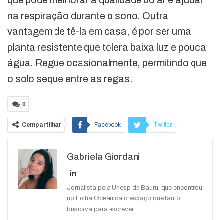
que pode melhorar a qualidade do ar e ajudar
na respiração durante o sono. Outra
vantagem de tê-la em casa, é por ser uma
planta resistente que tolera baixa luz e pouca
água. Regue ocasionalmente, permitindo que
o solo seque entre as regas.
0
Compartilhar
Facebook
Twitter
Google+
ReddIt
Gabriela Giordani
WhatsApp
Pinterest
O email
Jornalista pela Unesp de Bauru, que encontrou
no Folha Oceânica o espaço que tanto
buscava para escrever.