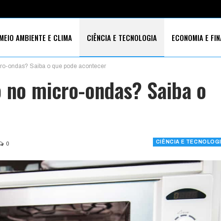
MEIO AMBIENTE E CLIMA
CIÊNCIA E TECNOLOGIA
ECONOMIA E FI
cro-ondas? Saiba o que pode acontecer
S SOCIAIS
o no micro-ondas? Saiba o
CIÊNCIA E TECNOLOG
0