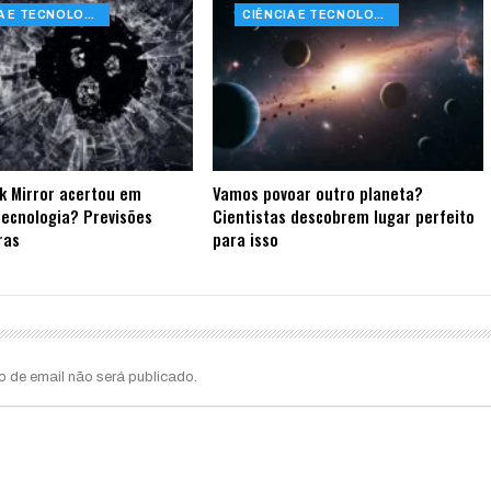
CIÊNCIA E TECNOLOGIA
CIÊNCIA E TECNOLOGIA
k Mirror acertou em
Vamos povoar outro planeta?
tecnologia? Previsões
Cientistas descobrem lugar perfeito
ras
para isso
o de email não será publicado.