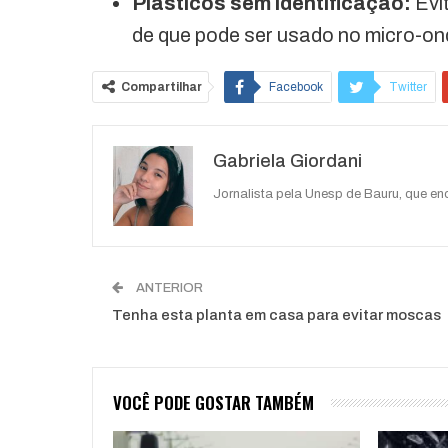
Plásticos sem identificação:
Evit
de que pode ser usado no micro-on
Compartilhar
Facebook
Twitter
O email
Gabriela Giordani
Jornalista pela Unesp de Bauru, que e
ANTERIOR
Tenha esta planta em casa para evitar moscas
VOCÊ PODE GOSTAR TAMBÉM