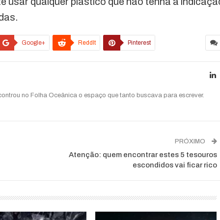
e usar qualquer plástico que não tenha a indicaçã
das.
Google+
ReddIt
Pinterest
ncontrou no Folha Oceânica o espaço que tanto buscava para escrever.
PRÓXIMO
Atenção: quem encontrar estes 5 tesouros
escondidos vai ficar rico