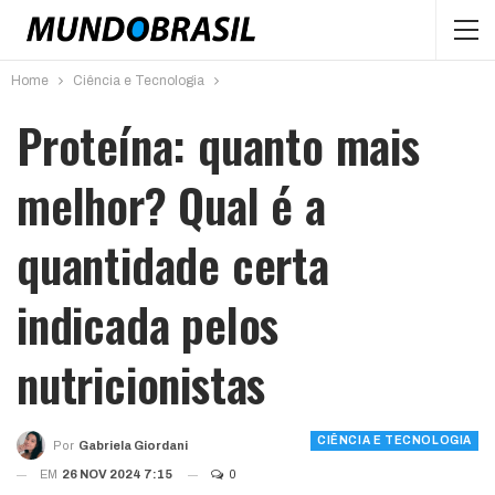
Home
Ciência e Tecnologia
Proteína: quanto mais
melhor? Qual é a
quantidade certa
indicada pelos
nutricionistas
CIÊNCIA E TECNOLOGIA
Por
Gabriela Giordani
EM
26 NOV 2024 7:15
0