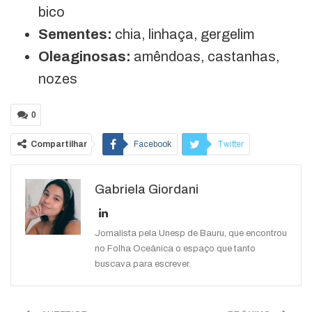
bico
Sementes:
chia, linhaça, gergelim
Oleaginosas:
amêndoas, castanhas,
nozes
0
Compartilhar
Facebook
Twitter
Google+
ReddIt
Gabriela Giordani
WhatsApp
Pinterest
O email
Jornalista pela Unesp de Bauru, que encontrou
no Folha Oceânica o espaço que tanto
buscava para escrever.