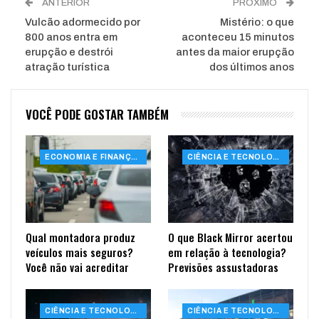
ANTERIOR
PRÓXIMO
Vulcão adormecido por
Mistério: o que
800 anos entra em
aconteceu 15 minutos
erupção e destrói
antes da maior erupção
atração turística
dos últimos anos
VOCÊ PODE GOSTAR TAMBÉM
ECONOMIA E FINANÇAS
CIÊNCIA E TECNOLOGIA
Qual montadora produz
O que Black Mirror acertou
veículos mais seguros?
em relação à tecnologia?
Você não vai acreditar
Previsões assustadoras
CIÊNCIA E TECNOLOGIA
CIÊNCIA E TECNOLOGIA