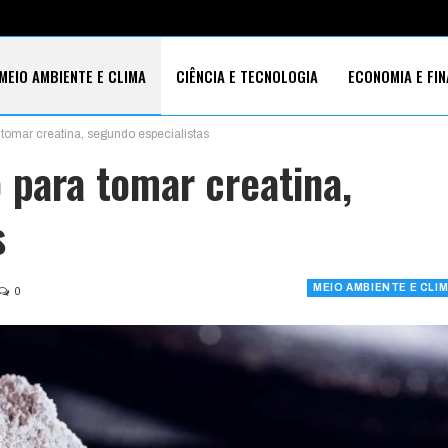
MEIO AMBIENTE E CLIMA
CIÊNCIA E TECNOLOGIA
ECONOMIA E FI
 tomar creatina, segundo especialistas
S SOCIAIS
 para tomar creatina,
s
MEIO AMBIENTE E CLI
0