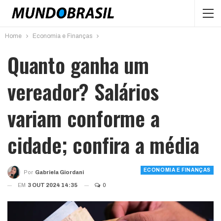
Home
Economia e Finanças
Quanto ganha um
vereador? Salários
variam conforme a
cidade; confira a média
ECONOMIA E FINANÇAS
Por
Gabriela Giordani
EM
3 OUT 2024 14:35
0