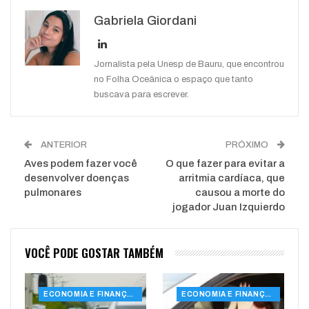
Google+
ReddIt
Gabriela Giordani
WhatsApp
Pinterest
O email
Jornalista pela Unesp de Bauru, que encontrou
no Folha Oceânica o espaço que tanto
buscava para escrever.
ANTERIOR
PRÓXIMO
Aves podem fazer você
O que fazer para evitar a
desenvolver doenças
arritmia cardíaca, que
pulmonares
causou a morte do
jogador Juan Izquierdo
VOCÊ PODE GOSTAR TAMBÉM
ECONOMIA E FINANÇAS
ECONOMIA E FINANÇAS