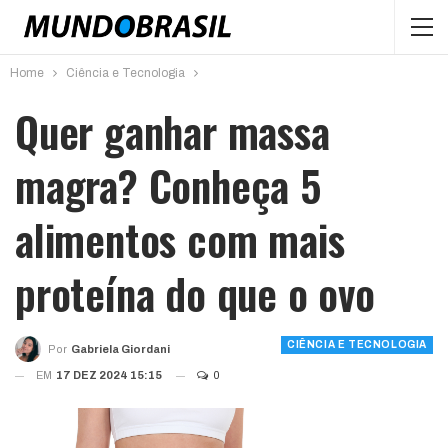
Home
Ciência e Tecnologia
Quer ganhar massa
magra? Conheça 5
alimentos com mais
proteína do que o ovo
CIÊNCIA E TECNOLOGIA
Por
Gabriela Giordani
EM
17 DEZ 2024 15:15
0