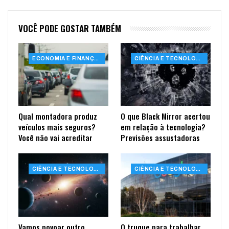
VOCÊ PODE GOSTAR TAMBÉM
ECONOMIA E FINANÇAS
CIÊNCIA E TECNOLOGIA
Qual montadora produz
O que Black Mirror acertou
veículos mais seguros?
em relação à tecnologia?
Você não vai acreditar
Previsões assustadoras
CIÊNCIA E TECNOLOGIA
CIÊNCIA E TECNOLOGIA
Vamos povoar outro
O truque para trabalhar