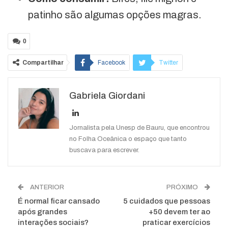
patinho são algumas opções magras.
0
Compartilhar
Facebook
Twitter
Google+
ReddIt
Gabriela Giordani
WhatsApp
Pinterest
O email
Jornalista pela Unesp de Bauru, que encontrou
no Folha Oceânica o espaço que tanto
buscava para escrever.
ANTERIOR
PRÓXIMO
É normal ficar cansado
5 cuidados que pessoas
após grandes
+50 devem ter ao
interações sociais?
praticar exercícios