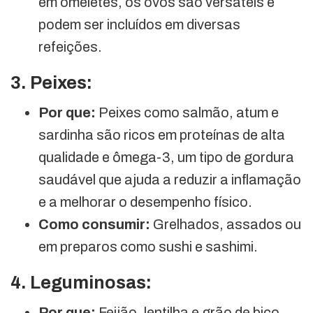
em omeletes, os ovos são versáteis e
podem ser incluídos em diversas
refeições.
3. Peixes:
Por que:
Peixes como salmão, atum e
sardinha são ricos em proteínas de alta
qualidade e ômega-3, um tipo de gordura
saudável que ajuda a reduzir a inflamação
e a melhorar o desempenho físico.
Como consumir:
Grelhados, assados ou
em preparos como sushi e sashimi.
4. Leguminosas:
Por que:
Feijão, lentilha e grão de bico