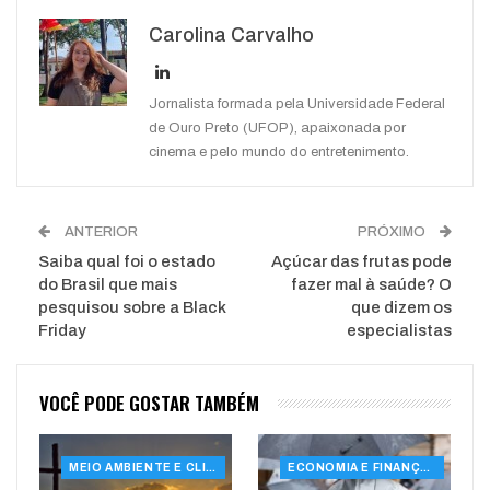
Google+
ReddIt
Carolina Carvalho
WhatsApp
Pinterest
O email
Jornalista formada pela Universidade Federal
de Ouro Preto (UFOP), apaixonada por
cinema e pelo mundo do entretenimento.
ANTERIOR
PRÓXIMO
Saiba qual foi o estado
Açúcar das frutas pode
do Brasil que mais
fazer mal à saúde? O
pesquisou sobre a Black
que dizem os
Friday
especialistas
VOCÊ PODE GOSTAR TAMBÉM
MEIO AMBIENTE E CLIMA
ECONOMIA E FINANÇAS