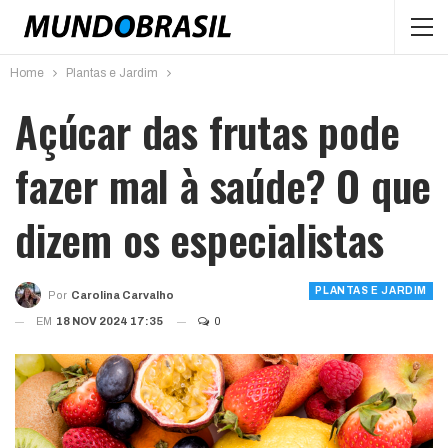
Home
Plantas e Jardim
Açúcar das frutas pode
fazer mal à saúde? O que
dizem os especialistas
PLANTAS E JARDIM
Por
Carolina Carvalho
EM
18 NOV 2024 17:35
0