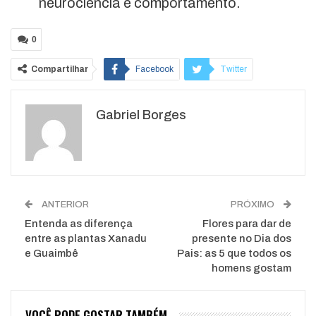
neurociência e comportamento.
0
Compartilhar
Facebook
Twitter
Google+
ReddIt
Gabriel Borges
WhatsApp
Pinterest
O email
ANTERIOR
PRÓXIMO
Entenda as diferença
Flores para dar de
entre as plantas Xanadu
presente no Dia dos
e Guaimbê
Pais: as 5 que todos os
homens gostam
VOCÊ PODE GOSTAR TAMBÉM