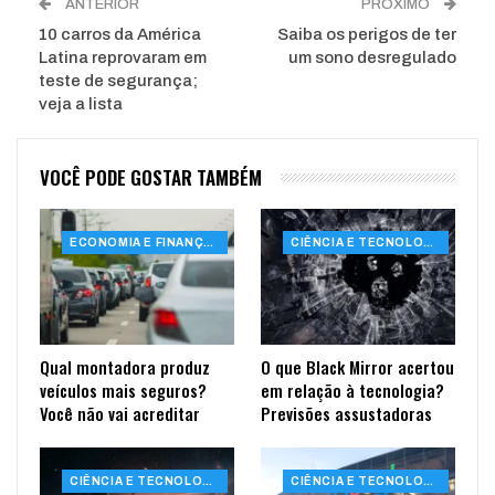
ANTERIOR
PRÓXIMO
10 carros da América
Saiba os perigos de ter
Latina reprovaram em
um sono desregulado
teste de segurança;
veja a lista
VOCÊ PODE GOSTAR TAMBÉM
ECONOMIA E FINANÇAS
CIÊNCIA E TECNOLOGIA
Qual montadora produz
O que Black Mirror acertou
veículos mais seguros?
em relação à tecnologia?
Você não vai acreditar
Previsões assustadoras
CIÊNCIA E TECNOLOGIA
CIÊNCIA E TECNOLOGIA