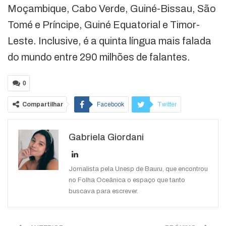
Moçambique, Cabo Verde, Guiné-Bissau, São
Tomé e Príncipe, Guiné Equatorial e Timor-
Leste. Inclusive, é a quinta língua mais falada
do mundo entre 290 milhões de falantes.
0
Compartilhar
Facebook
Twitter
Google+
ReddIt
Gabriela Giordani
WhatsApp
Pinterest
O email
Jornalista pela Unesp de Bauru, que encontrou
no Folha Oceânica o espaço que tanto
buscava para escrever.