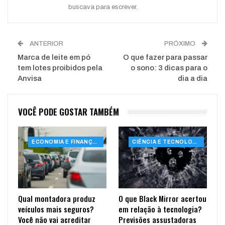
buscava para escrever.
ANTERIOR
PRÓXIMO
Marca de leite em pó
O que fazer para passar
tem lotes proibidos pela
o sono: 3 dicas para o
Anvisa
dia a dia
VOCÊ PODE GOSTAR TAMBÉM
ECONOMIA E FINANÇAS
CIÊNCIA E TECNOLOGIA
Qual montadora produz
O que Black Mirror acertou
veículos mais seguros?
em relação à tecnologia?
Você não vai acreditar
Previsões assustadoras