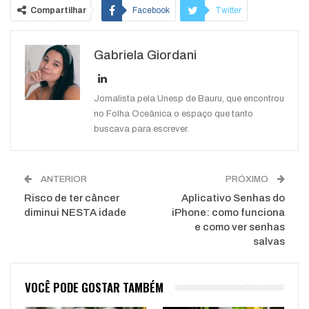
Compartilhar
Facebook
Twitter
Google+
ReddIt
Gabriela Giordani
WhatsApp
Pinterest
O email
Jornalista pela Unesp de Bauru, que encontrou
no Folha Oceânica o espaço que tanto
buscava para escrever.
ANTERIOR
PRÓXIMO
Risco de ter câncer
Aplicativo Senhas do
diminui NESTA idade
iPhone: como funciona
e como ver senhas
salvas
VOCÊ PODE GOSTAR TAMBÉM