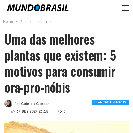
Home
Plantas e Jardim
Uma das melhores
plantas que existem: 5
motivos para consumir
ora-pro-nóbis
PLANTAS E JARDIM
Por
Gabriela Giordani
EM
14 DEZ 2024 21:15
0