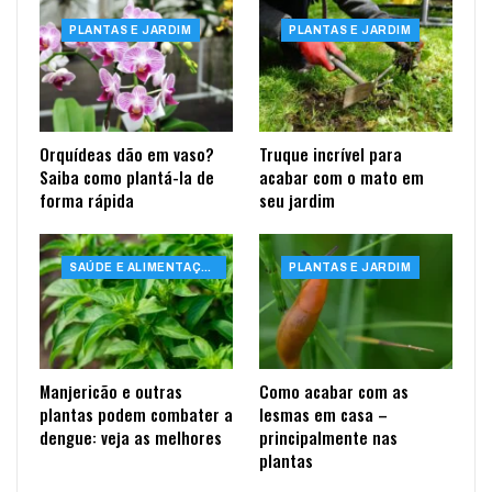
PLANTAS E JARDIM
PLANTAS E JARDIM
Orquídeas dão em vaso?
Truque incrível para
Saiba como plantá-la de
acabar com o mato em
forma rápida
seu jardim
SAÚDE E ALIMENTAÇÃO
PLANTAS E JARDIM
Manjericão e outras
Como acabar com as
plantas podem combater a
lesmas em casa –
dengue: veja as melhores
principalmente nas
plantas