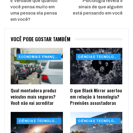
É verdade que quando
Psicologia revela 5
você pensa muito em
sinais de que alguém
uma pessoa ela pensa
está pensando em você
em você?
VOCÊ PODE GOSTAR TAMBÉM
ECONOMIA E FINANÇAS
CIÊNCIA E TECNOLOGIA
Qual montadora produz
O que Black Mirror acertou
veículos mais seguros?
em relação à tecnologia?
Você não vai acreditar
Previsões assustadoras
CIÊNCIA E TECNOLOGIA
CIÊNCIA E TECNOLOGIA