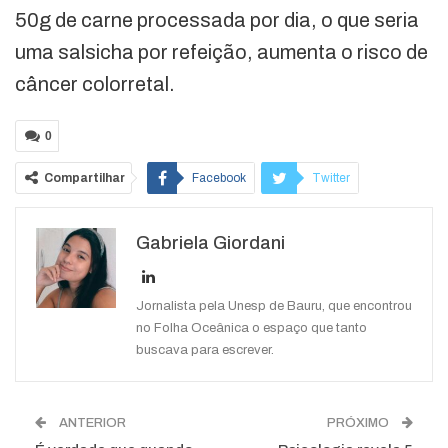
50g de carne processada por dia, o que seria
uma salsicha por refeição, aumenta o risco de
câncer colorretal.
0
Compartilhar
Facebook
Twitter
Google+
ReddIt
Gabriela Giordani
WhatsApp
Pinterest
O email
Jornalista pela Unesp de Bauru, que encontrou
no Folha Oceânica o espaço que tanto
buscava para escrever.
ANTERIOR
PRÓXIMO