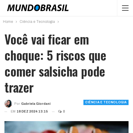
Home
Ciência e Tecnologia
Você vai ficar em
choque: 5 riscos que
comer salsicha pode
trazer
CIÊNCIA E TECNOLOGIA
Por
Gabriela Giordani
EM
18 DEZ 2024 13:15
0